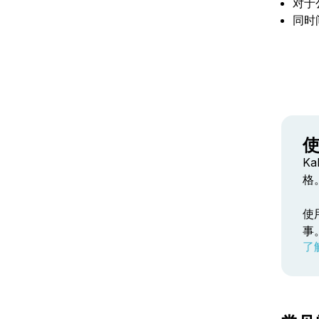
对于
同时
使
K
格
使
事
了