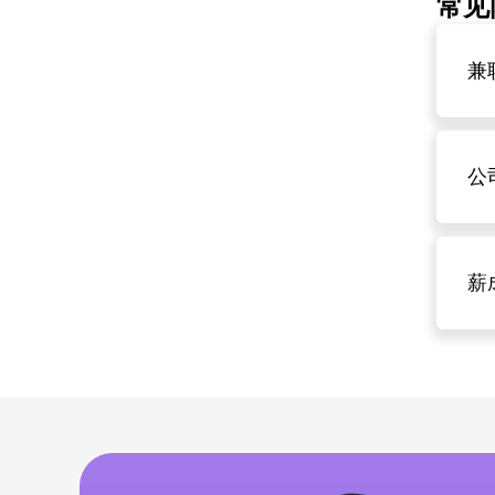
常见问
兼
公
薪