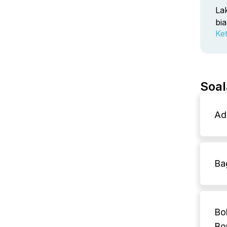
La
bi
Ket
Soal
Ad
Ba
Bo
Bo