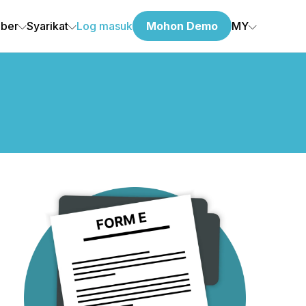
ber
Syarikat
Log masuk
Mohon Demo
MY