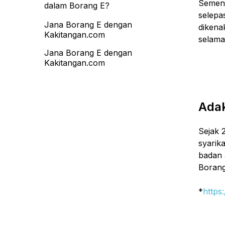
Sementa
dalam Borang E?
selepas
Jana Borang E dengan
dikena
Kakitangan.com
selama
Jana Borang E dengan
Kakitangan.com
Ada
Sejak 
syarika
badan 
Borang
*
https