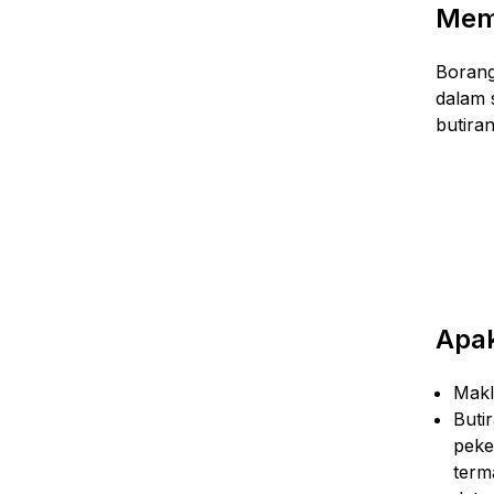
Mem
Borang
dalam s
butira
Apak
Makl
Buti
peke
term