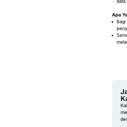
data
Apa Ya
Bagi
peny
Seme
melal
J
K
Ka
me
de