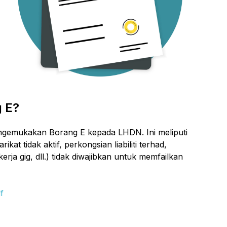
 E?
engemukakan Borang E kepada LHDN. Ini meliputi
ikat tidak aktif, perkongsian liabiliti terhad,
ja gig, dll.) tidak diwajibkan untuk memfailkan
f