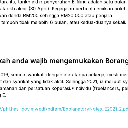
ra itu, tarikh akhir penyerahan E-filing adalah satu bulan
 tarikh akhir (30 April). Kegagalan berbuat demikian boleh
kan denda RM200 sehingga RM20,000 atau penjara
 tempoh tidak melebihi 6 bulan, atau kedua-duanya sekali.
kah anda wajib mengemukakan Borang
2016, semua syarikat, dengan atau tanpa pekerja, mesti m
t dan syarikat yang tidak aktif. Sehingga 2021, ia meliputi syar
amanah dan persatuan koperasi.*Individu (freelancers, peker
 E.
://phl.hasil.gov.my/pdf/pdfam/ExplanatoryNotes_E2021_2.pd