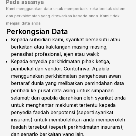
Pada asasnya
Kami menggunakan data untuk memperbaiki reka bentuk sistem
dan perkhidmatan yang ditawarkan kepada anda. Kami tidak
menjual data anda.
Perkongsian Data
Kepada subsidiari kami, syarikat bersekutu atau
berkaitan atau kakitangan masing-masing,
penasihat profesional, ejen atau wakil;
Kepada enyedia perkhidmatan pihak ketiga,
pembekal dan vendor. Contohnya: Apabila
menggunakan perkhidmatan pengehosan awan
bertaraf dunia yang melibatkan pemindahan data
peribadi ke pusat data asing untuk simpanan
selamat; dan apabila diarahkan oleh syarikat anda
untuk menghantar maklumat tertentu kepada
penyedia faedah berpotensi (seperti syarikat
insurans) untuk membolehkan anda memperoleh
faedah tersebut (seperti perkhidmatan insurans);
dan senario berkaitan yang lain.