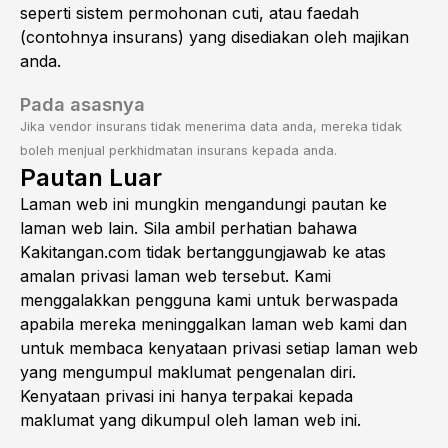
seperti sistem permohonan cuti, atau faedah
(contohnya insurans) yang disediakan oleh majikan
anda.
Pada asasnya
Jika vendor insurans tidak menerima data anda, mereka tidak
boleh menjual perkhidmatan insurans kepada anda.
Pautan Luar
Laman web ini mungkin mengandungi pautan ke
laman web lain. Sila ambil perhatian bahawa
Kakitangan.com tidak bertanggungjawab ke atas
amalan privasi laman web tersebut. Kami
menggalakkan pengguna kami untuk berwaspada
apabila mereka meninggalkan laman web kami dan
untuk membaca kenyataan privasi setiap laman web
yang mengumpul maklumat pengenalan diri.
Kenyataan privasi ini hanya terpakai kepada
maklumat yang dikumpul oleh laman web ini.