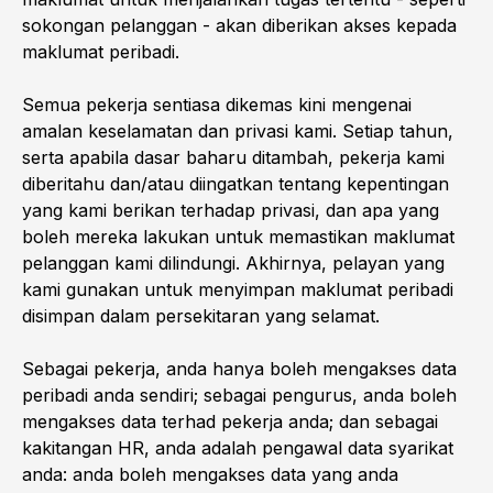
sokongan pelanggan - akan diberikan akses kepada
maklumat peribadi.
Semua pekerja sentiasa dikemas kini mengenai
amalan keselamatan dan privasi kami. Setiap tahun,
serta apabila dasar baharu ditambah, pekerja kami
diberitahu dan/atau diingatkan tentang kepentingan
yang kami berikan terhadap privasi, dan apa yang
boleh mereka lakukan untuk memastikan maklumat
pelanggan kami dilindungi. Akhirnya, pelayan yang
kami gunakan untuk menyimpan maklumat peribadi
disimpan dalam persekitaran yang selamat.
Sebagai pekerja, anda hanya boleh mengakses data
peribadi anda sendiri; sebagai pengurus, anda boleh
mengakses data terhad pekerja anda; dan sebagai
kakitangan HR, anda adalah pengawal data syarikat
anda: anda boleh mengakses data yang anda