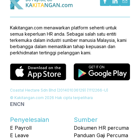
Kakitangan.com menawarkan platform sehenti untuk
semua keperluan HR anda. Sebagai salah satu entiti
terkemuka dalam industri sumber manusia Malaysia, kami
berbangga dalam memastikan tahap kepuasan dan
perkhidmatan tertinggi pelanggan kami.
Coastal Hectare Sdn Bhd (201401036129) (1112266-U)
© Kakitangan.com
2026
Hak cipta terpelihara
EN
CN
Penyelesaian
Sumber
E Payroll
Dokumen HR percuma
E Leave
Panduan Gaji Percuma