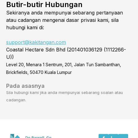
Butir-butir Hubungan
Sekiranya anda mempunyai sebarang pertanyaan
atau cadangan mengenai dasar privasi kami, sila
hubungi kami di:
support@kakitangan.com
Coastal Hectare Sdn Bhd (201401036129 (1112266-
U))
Level 20, Menara 1 Sentrum, 201, Jalan Tun Sambanthan,
Brickfields, 50470 Kuala Lumpur
Pada asasnya
Sila hubungi kami jika anda mempunyai sebarang soalan atau
cadangan.