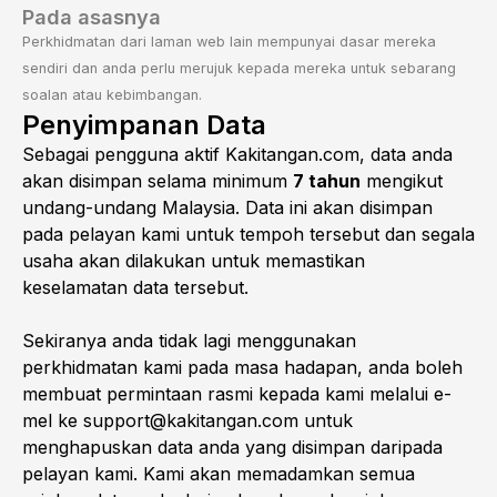
Pada asasnya
Perkhidmatan dari laman web lain mempunyai dasar mereka
sendiri dan anda perlu merujuk kepada mereka untuk sebarang
soalan atau kebimbangan.
Penyimpanan Data
Sebagai pengguna aktif Kakitangan.com, data anda
akan disimpan selama minimum
7 tahun
mengikut
undang-undang Malaysia. Data ini akan disimpan
pada pelayan kami untuk tempoh tersebut dan segala
usaha akan dilakukan untuk memastikan
keselamatan data tersebut.
Sekiranya anda tidak lagi menggunakan
perkhidmatan kami pada masa hadapan, anda boleh
membuat permintaan rasmi kepada kami melalui e-
mel ke
support@kakitangan.com
untuk
menghapuskan data anda yang disimpan daripada
pelayan kami. Kami akan memadamkan semua