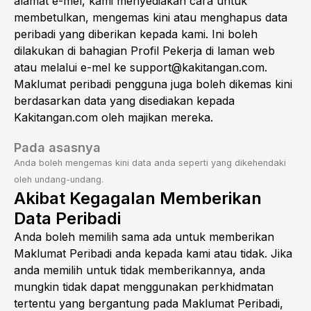
alamat e-mel, kami menyediakan cara untuk
membetulkan, mengemas kini atau menghapus data
peribadi yang diberikan kepada kami. Ini boleh
dilakukan di bahagian Profil Pekerja di laman web
atau melalui e-mel ke support@kakitangan.com.
Maklumat peribadi pengguna juga boleh dikemas kini
berdasarkan data yang disediakan kepada
Kakitangan.com oleh majikan mereka.
Pada asasnya
Anda boleh mengemas kini data anda seperti yang dikehendaki
oleh undang-undang.
Akibat Kegagalan Memberikan
Data Peribadi
Anda boleh memilih sama ada untuk memberikan
Maklumat Peribadi anda kepada kami atau tidak. Jika
anda memilih untuk tidak memberikannya, anda
mungkin tidak dapat menggunakan perkhidmatan
tertentu yang bergantung pada Maklumat Peribadi,