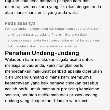
rujukan data anda daripada pelayan kami dan
menutup semua akaun yang dikaitkan dengan anda
atau mana-mana entiti yang anda wakili.
Pada asasnya
Semasa anda menggunakan Kakitangan.com secara aktif, kami
menyimpan data anda selama 7 tahun. Jika anda tidak
menggunakannya, anda boleh menghantar e-mel kepada kami
untuk menghapuskan data tersebut sepenuhnya.
Penafian Undang-undang
Walaupun kami melakukan segala usaha untuk
menjaga privasi anda, kami mungkin perlu
mendedahkan maklumat peribadi apabila diperlukan
oleh undang-undang di mana kami mempunyai
kepercayaan yang baik bahawa tindakan tersebut
adalah perlu untuk mematuhi prosiding kehakiman
semasa, perintah mahkamah atau proses undang-
undang yang dipaparkan di laman web kami.