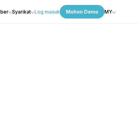
ber
Syarikat
Log masuk
Mohon Demo
MY